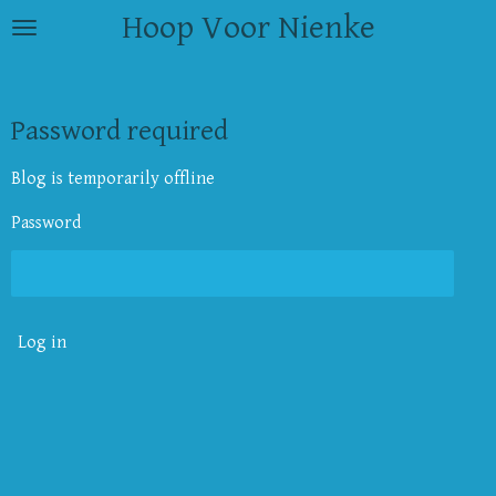
Hoop Voor Nienke
Skip
to
main
content
Password required
Blog is temporarily offline
Password
Log in